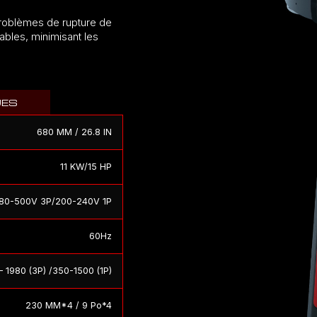
roblèmes de rupture de
ables, minimisant les
UES
680 MM / 26.8 IN
11 KW/15 HP
80-500V 3P/200-240V 1P
60Hz
– 1980 (3P) /350-1500 (1P)
230 MM*4 / 9 Po*4