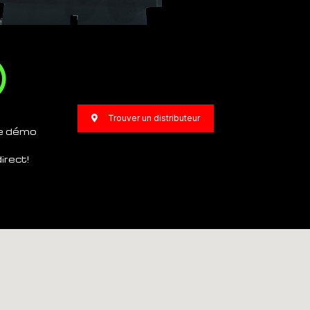
Trouver un distributeur
e démo
irect!