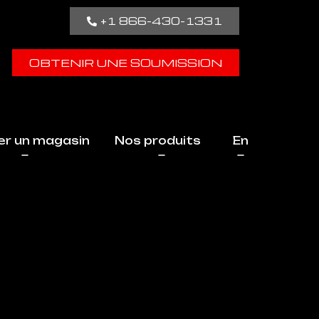
+1 866-430-1331
OBTENIR UNE SOUMISSION
er un magasin
Nos produits
En